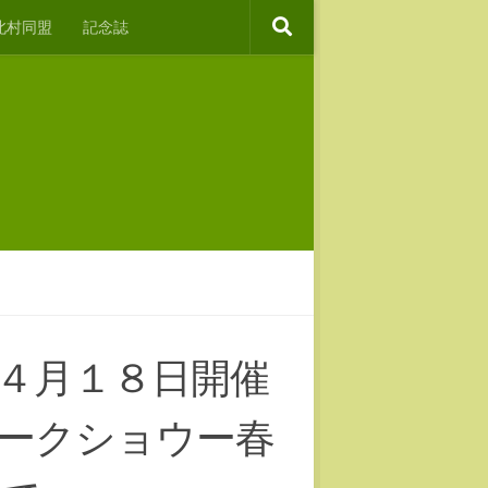
北村同盟
記念誌
>４月１８日開催
ークショウー春