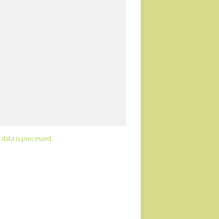
data is processed
.