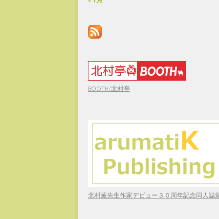
« 7月
BOOTH/北村亭
北村薫先生作家デビュー３０周年記念同人誌