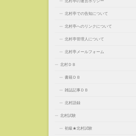
北村亭の運営ポリシー
北村亭での告知について
北村亭へのリンクについて
北村亭管理人について
北村亭メールフォーム
北村ＤＢ
書籍ＤＢ
雑誌記事ＤＢ
北村語録
北村試験
初級★北村試験