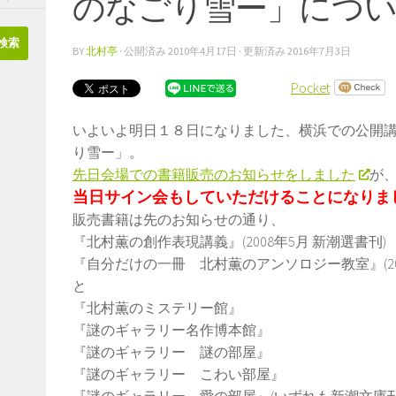
のなごり雪ー」につ
BY
北村亭
· 公開済み
2010年4月17日
· 更新済み
2016年7月3日
Pocket
いよいよ明日１８日になりました、横浜での公開
り雪ー」。
先日会場での書籍販売のお知らせをしました
が
当日サイン会もしていただけることになりま
販売書籍は先のお知らせの通り、
『北村薫の創作表現講義』(2008年5月 新潮選書刊)
『自分だけの一冊 北村薫のアンソロジー教室』(201
と
『北村薫のミステリー館』
『謎のギャラリー名作博本館』
『謎のギャラリー 謎の部屋』
『謎のギャラリー こわい部屋』