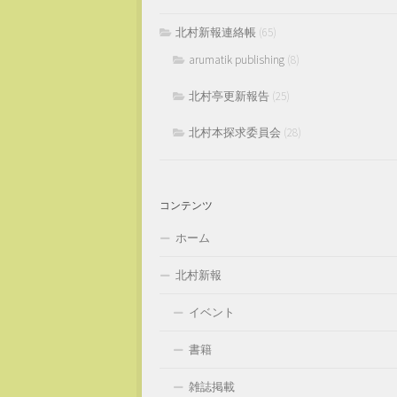
北村新報連絡帳
(65)
arumatik publishing
(8)
北村亭更新報告
(25)
北村本探求委員会
(28)
コンテンツ
ホーム
北村新報
イベント
書籍
雑誌掲載