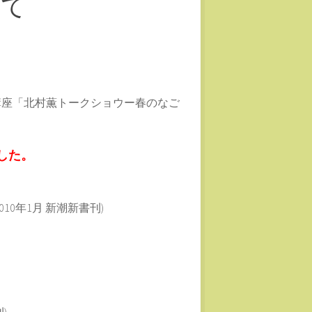
いて
講座「北村薫トークショウー春のなご
、
した。
0年1月 新潮新書刊)