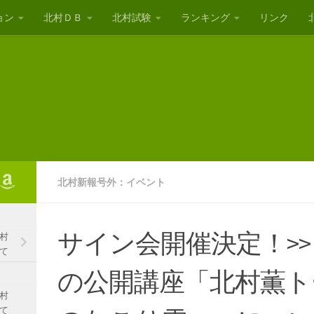
ョン
北村ＤＢ
北村試験
ランキング
リンク
北村新報号外：イベント
サイン会開催決定！>
村
て
の公開講座「北村薫ト
村
て