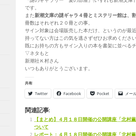
『謎のギャラリー 愛の部屋』(いずれも新潮文庫刊
です。
また
新潮文庫の謎ギャラ４冊とミステリー館は、
冊数はそれぞれ２０冊との事。
サイン対象は会場販売した本だけ、というのが最
持ってない方はこの気を逃さずぜひお求めくださ
既にお持ちの方もサイン入りの本を書架に並べる
▽ネタもと
新潮社Ｋ村さん
いつもありがとうございます。
共有:
Twitter
Facebook
Pocket
メー
関連記事:
【まとめ】４月１８日開催の公開講座「北村薫
ついて
レポート：４月１８日開催の公開講座「北村薫