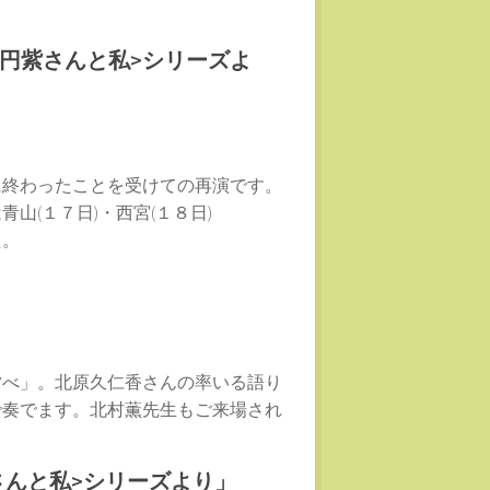
<円紫さんと私>シリーズよ
に終わったことを受けての再演です。
山(１７日)・西宮(１８日)
た。
夕べ」。北原久仁香さんの率いる語り
で奏でます。北村薫先生もご来場され
さんと私>シリーズより」