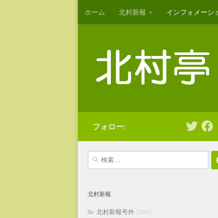
ホーム
北村新報
インフォメーシ
コンテンツへスキップ
フォロー:
検
索:
北村新報
北村新報号外
(1,660)