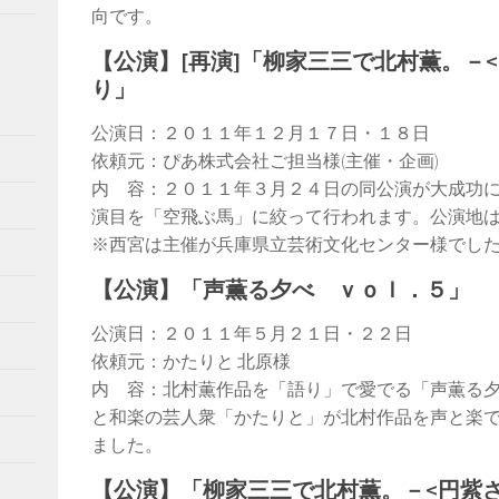
向です。
【公演】[再演]「柳家三三で北村薫。－
り」
公演日：２０１１年１２月１７日・１８日
依頼元：ぴあ株式会社ご担当様(主催・企画)
内 容：２０１１年３月２４日の同公演が大成功
演目を「空飛ぶ馬」に絞って行われます。公演地は青
※西宮は主催が兵庫県立芸術文化センター様でし
【公演】「声薫る夕べ ｖｏｌ．５」
公演日：２０１１年５月２１日・２２日
依頼元：かたりと 北原様
内 容：北村薫作品を「語り」で愛でる「声薫る
と和楽の芸人衆「かたりと」が北村作品を声と楽
ました。
【公演】「柳家三三で北村薫。－<円紫