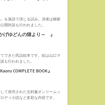
馬」を落語で演じる試み。演者は柳家
の公開対談も行われました。
かげゆどんの猫より～ 』
してできた民話絵本です。絵は山口マ
対談も行われました。
ru COMPLETE BOOK』
持して発売された北村薫オンリームッ
パロディ小説など多彩な内容です。