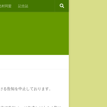
北村同盟
記念誌
おける告知を中止しております。