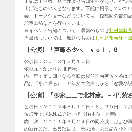
下記は主催者・発行元より告知依頼があり、かつ
上げたもののみとなります。下記に掲示していな
会、トークショーなどについても、複数回の告知
記事出稿などを行っています。
※イベント告知について、最新のものは
北村新報
※書籍については、最新のものは
北村新報号外：
【公演】「声薫る夕べ ｖｏｌ．６」
公演日：２０１３年２月１０日
依頼元：かたりと 北原様
内 容：第６回となる今回は杉並区南阿佐ヶ谷は
品は『水に眠る』1997年文春文庫刊から「恋愛小
【公演】「柳家三三で北村薫。－<円紫
公演日：２０１２年５月１９日・６月３０日・７
依頼元：ぴあ株式会社ご担当様(主催・企画)
内 容：２０１１年３月２４日の同公演、および
の新作公演。出典演目は「夜の蝉」の三編をひと