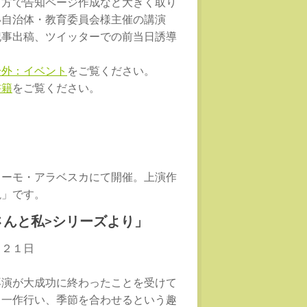
当方で告知ページ作成など大きく取り
い自治体・教育委員会様主催の講演
記事出稿、ツイッターでの前当日誘導
号外：イベント
をご覧ください。
書籍
をご覧ください。
ドーモ・アラベスカにて開催。上演作
説」です。
さんと私>シリーズより」
月２１日
再演が大成功に終わったことを受けて
月一作行い、季節を合わせるという趣