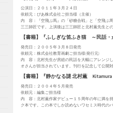
公演日：２０１１年３月２４日
依頼元：ぴあ株式会社ご担当様（主催）
内 容：『空飛ぶ馬』の「砂糖合戦」と「空飛ぶ
三三師匠です。上演後は三三師匠と北村薫先生と
【書籍】『ふしぎな笛ふき猫 ～民話・
発売日：２００５年３月８日発売
依頼元：株式会社教育画劇ご担当様(発行元)
内 容：北村先生が房総の民話を大幅にアレンジ
オさんが担当されています。刊行を記念して公開
【書籍】『静かなる謎 北村薫 Kitamura Kao
発売日：２００４年５月発売
依頼元：編集ご担当様
内 容：北村薫作家デビュー１５周年の年に満を
ク本です。この本でしか読めないワセミス時代の