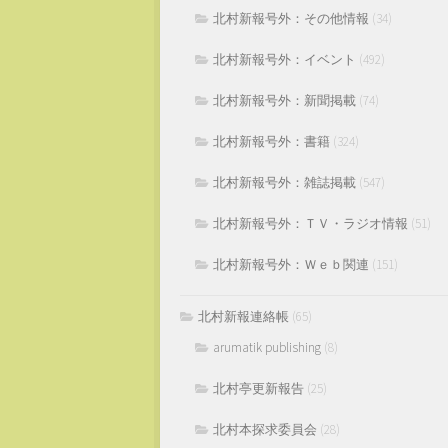
北村新報号外：その他情報
(34)
北村新報号外：イベント
(492)
北村新報号外：新聞掲載
(74)
北村新報号外：書籍
(324)
北村新報号外：雑誌掲載
(547)
北村新報号外：ＴＶ・ラジオ情報
(51)
北村新報号外：Ｗｅｂ関連
(151)
北村新報連絡帳
(65)
arumatik publishing
(8)
北村亭更新報告
(25)
北村本探求委員会
(28)