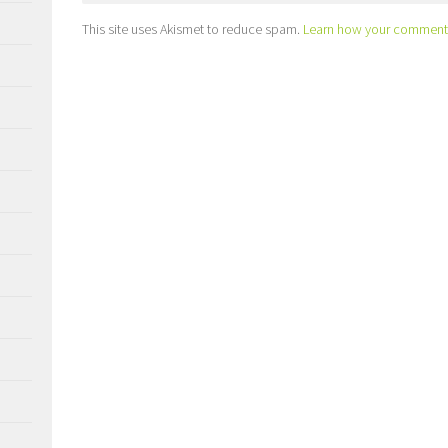
This site uses Akismet to reduce spam.
Learn how your comment 