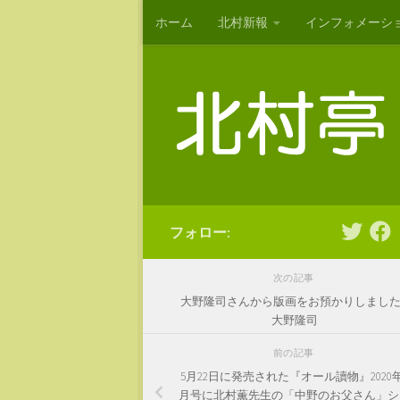
ホーム
北村新報
インフォメーシ
コンテンツへスキップ
フォロー:
次の記事
大野隆司さんから版画をお預かりしました 
大野隆司
前の記事
5月22日に発売された『オール讀物』2020年
月号に北村薫先生の「中野のお父さん」シ