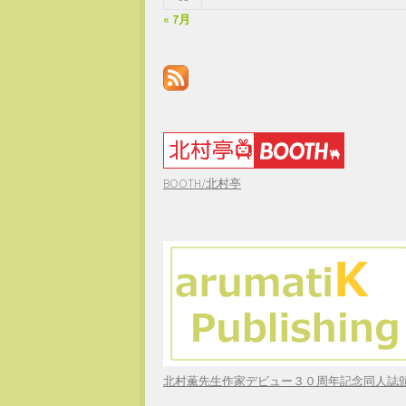
« 7月
BOOTH/北村亭
北村薫先生作家デビュー３０周年記念同人誌