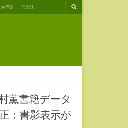
北村同盟
記念誌
村薫書籍データ
正：書影表示が