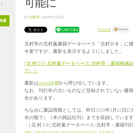
可能に
！
BY
北村亭
·
2020年5月23日
Pocket
北村亭の北村薫書籍データベース「北村ＤＢ」に
今更ですが、書影を表示するようにしました。
[ 北 村 D B ] 北村薫データベース/北村亭：書
で』）
書影は
openDB
から呼び出しています。
なお、刊行年の古いものなど登録されていない書
合があります。
ちなみに書誌情報としては、昨日2020年5月22
木の蔭で』（本の雑誌社刊）までを収録していま
・[ 北 村 D B ] 北村薫データベース/北村亭：書籍
http://kitamura-tei.com/data/search/b_list.html