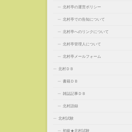
北村亭の運営ポリシー
北村亭での告知について
北村亭へのリンクについて
北村亭管理人について
北村亭メールフォーム
北村ＤＢ
書籍ＤＢ
雑誌記事ＤＢ
北村語録
北村試験
初級★北村試験