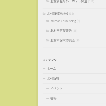
北村新報号外：Ｗｅｂ関連
(151)
北村新報連絡帳
(65)
arumatik publishing
(8)
北村亭更新報告
(25)
北村本探求委員会
(28)
コンテンツ
ホーム
北村新報
イベント
書籍