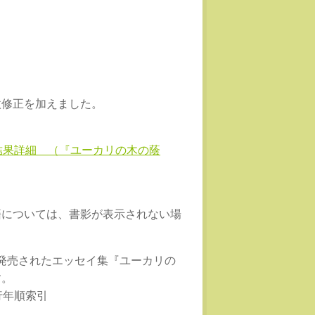
微修正を加えました。
籍検索結果詳細 （『ユーカリの木の蔭
籍については、書影が表示されない場
日に発売されたエッセイ集『ユーカリの
す。
刊行年順索引