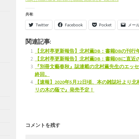
共有:
Twitter
Facebook
Pocket
メー
関連記事:
【北村亭更新報告】北村薫DB：書籍DBの刊行
【北村亭更新報告】北村薫DB：書籍DBに直
『別冊文藝春秋』誌連載の北村薫先生のエッセ
終回。
【速報】2020年5月22日頃、本の雑誌社より
リの木の蔭で』発売予定！
コメントを残す