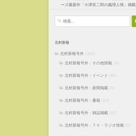
ーズ最新作「小津安二郎の義理人情」掲載
検
索:
北村新報
北村新報号外
(1,660)
北村新報号外：その他情報
(34)
北村新報号外：イベント
(492)
北村新報号外：新聞掲載
(74)
北村新報号外：書籍
(324)
北村新報号外：雑誌掲載
(547)
北村新報号外：ＴＶ・ラジオ情報
(51)