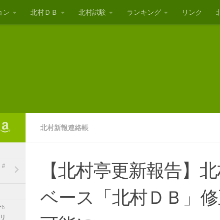
ョン
北村ＤＢ
北村試験
ランキング
リンク
北村新報連絡帳
【北村亭更新報告】北
#
ベース「北村ＤＢ」修
6
リ