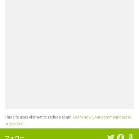
This site uses Akismet to reduce spam.
Learn how your comment data is
processed
.
フォロー: