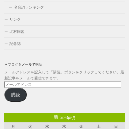
名台詞ランキング
リンク
北村同盟
記念誌
▼ブログをメールで購読
メールアドレスを記入して「購読」ボタンをクリックしてください。最
新記事をメールで受信できます。
メ
ー
購読
ル
ア
ド
レ
2026年8月
ス
月
火
水
木
金
土
日