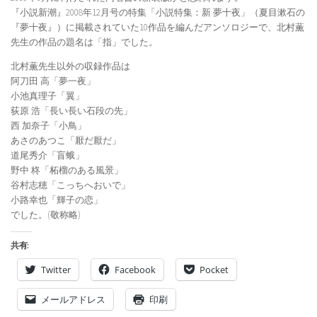
『小説新潮』2008年12月号の特集「小説特集：新 夢十夜」（夏目漱石の
『夢十夜』）に掲載されていた10作品を編んだアンソロジーで、北村薫
先生の作品の題名は「指」でした。
北村薫先生以外の収録作品は
阿刀田 高「夢一夜」
小池真理子「翼」
荻原 浩「長い長い石段の先」
西 加奈子「小鳥」
あさのあつこ「厭だ厭だ」
道尾秀介「盲蛾」
野中 柊「柘榴のある風景」
谷村志穂「こっちへおいで」
小路幸也「輝子の恋」
でした。(敬称略)
共有:
Twitter
Facebook
Pocket
メールアドレス
印刷