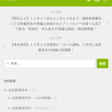
次の記事
【明日より】１２月２７日から１月１５日まで、湘南蔦屋書店
にて北村薫先生の掌編も収録されたアンソロジーを様々な装丁
で彩る『本迷宮 本を巡る不思議な物語』巡回展開催！
前の記事
【本日発売】１２月２２日発売の『オール讀物』１月号に北村
薫先生の短編小説掲載！
検
索:
北村新報
北村新報号外
(1,660)
北村新報号外：その他情報
(34)
北村新報号外：イベント
(492)