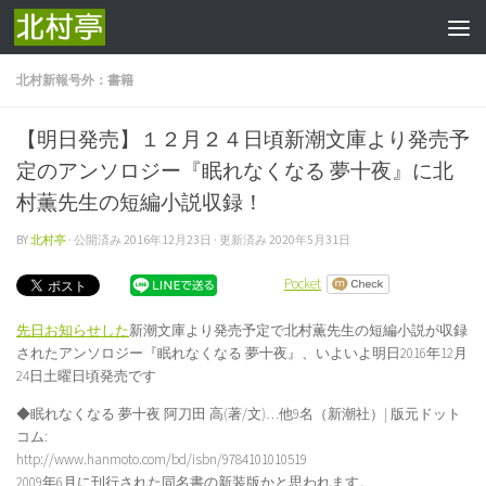
コンテンツへスキップ
北村新報号外：書籍
【明日発売】１２月２４日頃新潮文庫より発売予
定のアンソロジー『眠れなくなる 夢十夜』に北
村薫先生の短編小説収録！
BY
北村亭
· 公開済み
2016年12月23日
· 更新済み
2020年5月31日
Pocket
先日お知らせした
新潮文庫より発売予定で北村薫先生の短編小説が収録
されたアンソロジー『眠れなくなる 夢十夜』、いよいよ明日2016年12月
24日土曜日頃発売です
◆眠れなくなる 夢十夜 阿刀田 高(著/文)…他9名（新潮社）| 版元ドット
コム:
http://www.hanmoto.com/bd/isbn/9784101010519
2009年6月に刊行された同名書の新装版かと思われます。