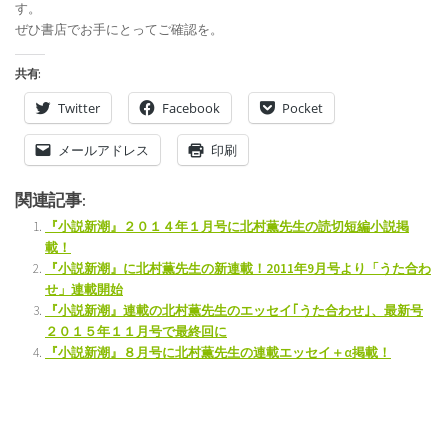
す。
ぜひ書店でお手にとってご確認を。
共有:
Twitter
Facebook
Pocket
メールアドレス
印刷
関連記事:
『小説新潮』２０１４年１月号に北村薫先生の読切短編小説掲
載！
『小説新潮』に北村薫先生の新連載！2011年9月号より「うた合わ
せ」連載開始
『小説新潮』連載の北村薫先生のエッセイ｢うた合わせ｣、最新号
２０１５年１１月号で最終回に
『小説新潮』８月号に北村薫先生の連載エッセイ＋α掲載！