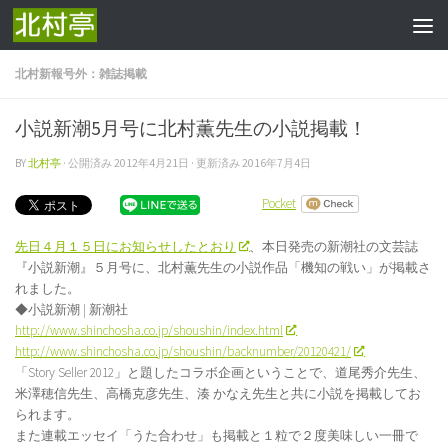
コンテンツへスキップ
北村新報号外：雑誌掲載
小説新潮5月号に北村薫先生の小説掲載！
BY
北村亭
· 公開済み
2012年4月21日
· 更新済み
2016年7月4日
Pocket
先日４月１５日にお知らせしたとおり
、本日発売の新潮社の文芸誌
『小説新潮』５月号に、北村薫先生の小説作品「機知の戦い」が掲載さ
れました。
◆小説新潮 | 新潮社
http://www.shinchosha.co.jp/shoushin/index.html
http://www.shinchosha.co.jp/shoushin/backnumber/20120421/
「Story Seller 2012」と題したコラボ企画ということで、道尾秀介先生、
米澤穂信先生、高橋克彦先生、湊 かなえ先生と共に小説を掲載してお
られます。
また連載エッセイ「うた合わせ」も掲載と１粒で２度美味しい一冊で