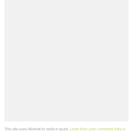
This site uses Akismet to reduce spam.
Learn how your comment data is