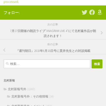
processed
.
フォロー:
次の記事
7月17日開催の朗読ライブ"ANAGRAM LIVE 4"にて北村薫作品が朗
読されます！
前の記事
『週刊朝日』2010年6月18日号に貫井先生との対談掲載
検
索:
北村新報
北村新報号外
(1,660)
北村新報号外：その他情報
(34)