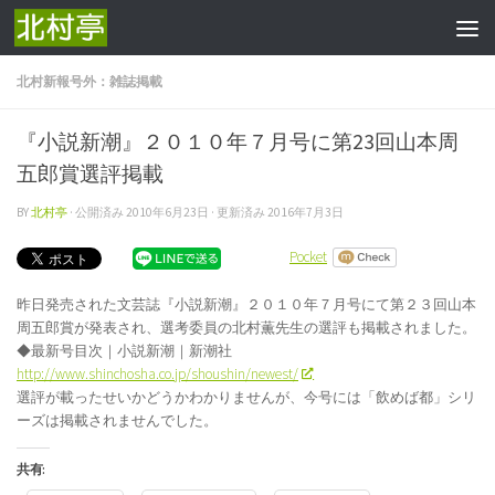
コンテンツへスキップ
北村新報号外：雑誌掲載
『小説新潮』２０１０年７月号に第23回山本周
五郎賞選評掲載
BY
北村亭
· 公開済み
2010年6月23日
· 更新済み
2016年7月3日
Pocket
昨日発売された文芸誌『小説新潮』２０１０年７月号にて第２３回山本
周五郎賞が発表され、選考委員の北村薫先生の選評も掲載されました。
◆最新号目次｜小説新潮｜新潮社
http://www.shinchosha.co.jp/shoushin/newest/
選評が載ったせいかどうかわかりませんが、今号には「飲めば都」シリ
ーズは掲載されませんでした。
共有: