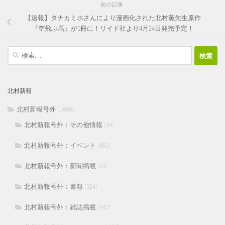
前の記事
【速報】タナカミホさんにより漫画化された北村薫先生原作
『空飛ぶ馬』が1冊に！リイド社より4月24日発売予定！
検
索:
北村新報
北村新報号外
(1,660)
北村新報号外：その他情報
(34)
北村新報号外：イベント
(492)
北村新報号外：新聞掲載
(74)
北村新報号外：書籍
(324)
北村新報号外：雑誌掲載
(547)