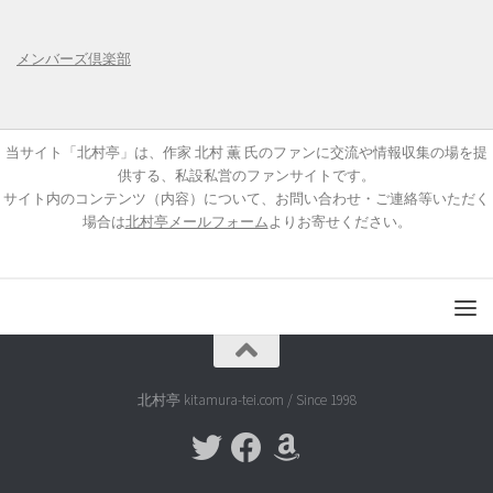
メンバーズ倶楽部
当サイト「北村亭」は、作家 北村 薫 氏のファンに交流や情報収集の場を提
供する、私設私営のファンサイトです。
サイト内のコンテンツ（内容）について、お問い合わせ・ご連絡等いただく
場合は
北村亭メールフォーム
よりお寄せください。
北村亭 kitamura-tei.com / Since 1998