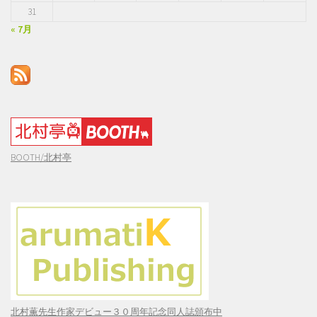
31
« 7月
BOOTH/北村亭
北村薫先生作家デビュー３０周年記念同人誌頒布中