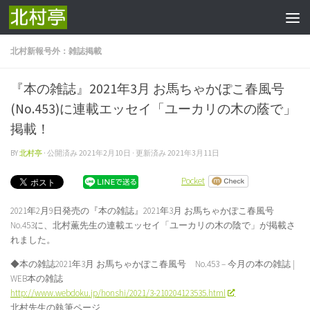
コンテンツへスキップ
北村新報号外：雑誌掲載
『本の雑誌』2021年3月 お馬ちゃかぽこ春風号
(No.453)に連載エッセイ「ユーカリの木の蔭で」
掲載！
BY
北村亭
· 公開済み
2021年2月10日
· 更新済み
2021年3月11日
Pocket
2021年2月9日発売の『本の雑誌』2021年3月 お馬ちゃかぽこ春風号
No.453に、北村薫先生の連載エッセイ「ユーカリの木の陰で」が掲載さ
れました。
◆本の雑誌2021年3月 お馬ちゃかぽこ春風号 No.453 – 今月の本の雑誌 |
WEB本の雑誌
http://www.webdoku.jp/honshi/2021/3-210204123535.html
北村先生の執筆ページ