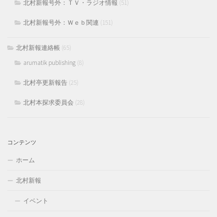
北村新報号外：ＴＶ・ラジオ情報
(51)
北村新報号外：Ｗｅｂ関連
(151)
北村新報連絡帳
(65)
arumatik publishing
(8)
北村亭更新報告
(25)
北村本探求委員会
(28)
コンテンツ
ホーム
北村新報
イベント