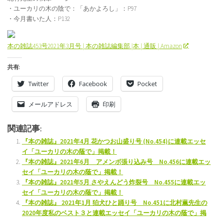
・ユーカリの木の陰で：「あかよろし」：P97
・今月書いた人：P132
本の雑誌453号2021年3月号 | 本の雑誌編集部 |本 | 通販 | Amazon
共有:
Twitter
Facebook
Pocket
メールアドレス
印刷
関連記事:
『本の雑誌』2021年4月 花かつお山盛り号 (No.454)に連載エッセ
イ「ユーカリの木の蔭で」掲載！
『本の雑誌』2021年6月 アメンボ張り込み号 No.456に連載エッ
セイ「ユーカリの木の蔭で」掲載！
『本の雑誌』2021年5月 さやえんどう炸裂号 No.455に連載エッ
セイ「ユーカリの木の蔭で」掲載！
『本の雑誌』 2021年1月 狛犬ひと踊り号 No.451に北村薫先生の
2020年度私のベスト３と連載エッセイ「ユーカリの木の蔭で」掲