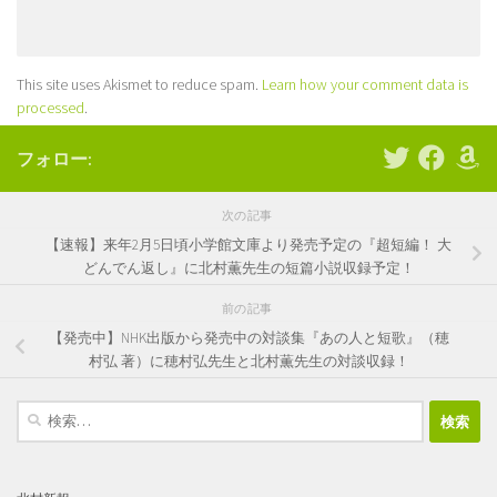
This site uses Akismet to reduce spam.
Learn how your comment data is
processed
.
フォロー:
次の記事
【速報】来年2月5日頃小学館文庫より発売予定の『超短編！ 大
どんでん返し』に北村薫先生の短篇小説収録予定！
前の記事
【発売中】NHK出版から発売中の対談集『あの人と短歌』（穂
村弘 著）に穂村弘先生と北村薫先生の対談収録！
検
索: