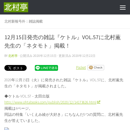
コンテンツへスキップ
北村新報号外：雑誌掲載
12月15日発売の雑誌『ケトル』VOL.57に北村薫
先生の「ネタモト」掲載！
BY
北村亭
· 公開済み
2020年12月15日
· 更新済み
2020年12月22日
Pocket
2020年12月15日（火）に発売された雑誌『ケトル』VOL.57に、北村薫先
生の「ネタモト」が掲載されました。
◆ケトル VOL.57 – 太田出版
http://www.ohtabooks.com/publish/2020/12/14173626.html
掲載は4ページ。
同誌の特集「いくえみ綾が大好き」にちなんだ6つの質問に、北村薫先
生が答えていました。