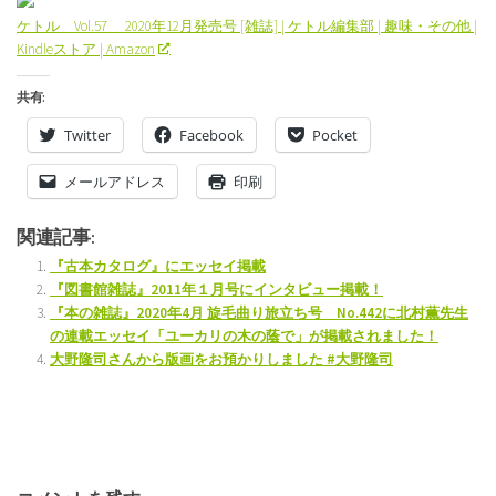
ケトル Vol.57 2020年12月発売号 [雑誌] | ケトル編集部 | 趣味・その他 |
Kindleストア | Amazon
共有:
Twitter
Facebook
Pocket
メールアドレス
印刷
関連記事:
『古本カタログ』にエッセイ掲載
『図書館雑誌』2011年１月号にインタビュー掲載！
『本の雑誌』2020年4月 旋毛曲り旅立ち号 No.442に北村薫先生
の連載エッセイ「ユーカリの木の蔭で」が掲載されました！
大野隆司さんから版画をお預かりしました #大野隆司