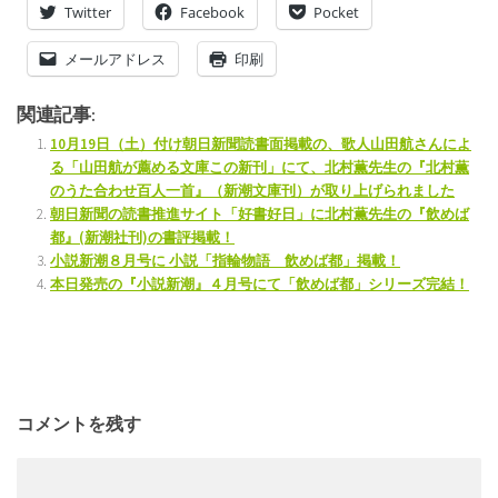
Twitter
Facebook
Pocket
メールアドレス
印刷
関連記事:
10月19日（土）付け朝日新聞読書面掲載の、歌人山田航さんによ
る「山田航が薦める文庫この新刊」にて、北村薫先生の『北村薫
のうた合わせ百人一首』（新潮文庫刊）が取り上げられました
朝日新聞の読書推進サイト「好書好日」に北村薫先生の『飲めば
都』(新潮社刊)の書評掲載！
小説新潮８月号に 小説「指輪物語 飲めば都」掲載！
本日発売の『小説新潮』４月号にて「飲めば都」シリーズ完結！
コメントを残す