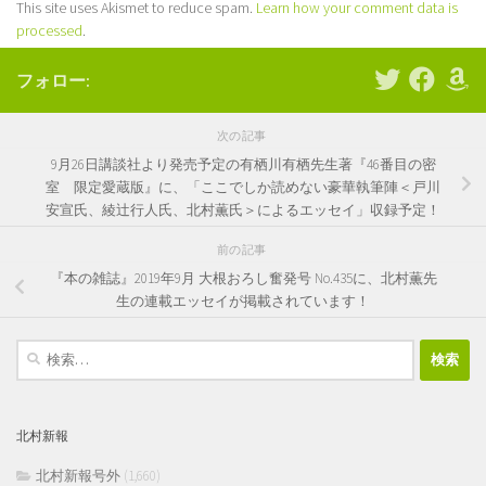
This site uses Akismet to reduce spam.
Learn how your comment data is
processed
.
フォロー:
次の記事
9月26日講談社より発売予定の有栖川有栖先生著『46番目の密
室 限定愛蔵版』に、「ここでしか読めない豪華執筆陣＜戸川
安宣氏、綾辻行人氏、北村薫氏＞によるエッセイ」収録予定！
前の記事
『本の雑誌』2019年9月 大根おろし奮発号 No.435に、北村薫先
生の連載エッセイが掲載されています！
検
索:
北村新報
北村新報号外
(1,660)