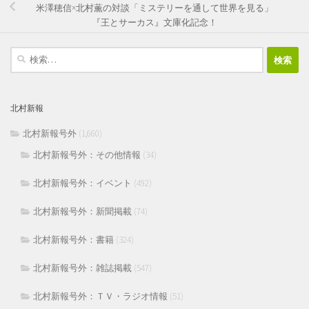
米澤穂信×北村薫の対談「ミステリーを通して世界を見る」
『王とサーカス』文庫化記念！
検
索:
北村新報
北村新報号外
(1,660)
北村新報号外：その他情報
(34)
北村新報号外：イベント
(492)
北村新報号外：新聞掲載
(74)
北村新報号外：書籍
(324)
北村新報号外：雑誌掲載
(547)
北村新報号外：ＴＶ・ラジオ情報
(51)