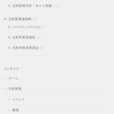
北村新報号外：Ｗｅｂ関連
(151)
北村新報連絡帳
(65)
arumatik publishing
(8)
北村亭更新報告
(25)
北村本探求委員会
(28)
コンテンツ
ホーム
北村新報
イベント
書籍