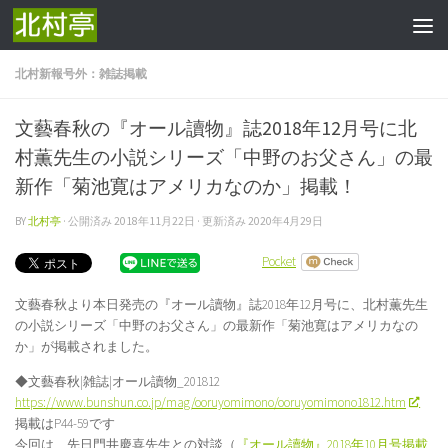
コンテンツへスキップ
北村新報号外：雑誌掲載
文藝春秋の『オール讀物』誌2018年12月号に北
村薫先生の小説シリーズ「中野のお父さん」の最
新作「菊池寛はアメリカなのか」掲載！
BY
北村亭
· 公開済み
2018年11月22日
· 更新済み
2020年4月29日
Pocket
文藝春秋より本日発売の『オール讀物』誌2018年12月号に、北村薫先生
の小説シリーズ「中野のお父さん」の最新作「菊池寛はアメリカなの
か」が掲載されました。
◆文藝春秋|雑誌|オール讀物_201812
https://www.bunshun.co.jp/mag/ooruyomimono/ooruyomimono1812.htm
掲載はP44-59です
今回は、先日門井慶喜先生との対談（
『オール讀物』2018年10月号掲載