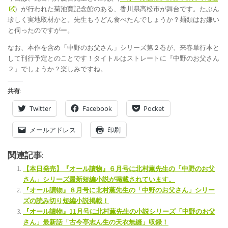
）が行われた菊池寛記念館のある、香川県高松市が舞台です。たぶん
珍しく実地取材かと。先生もうどん食べたんでしょうか？麺類はお嫌い
と伺ったのですがー。
なお、本作を含め「中野のお父さん」シリーズ第２巻が、来春単行本と
して刊行予定とのことです！タイトルはストレートに『中野のお父さん
２』でしょうか？楽しみですね。
共有:
Twitter
Facebook
Pocket
メールアドレス
印刷
関連記事:
【本日発売】『オール讀物』６月号に北村薫先生の「中野のお父
さん」シリーズ最新短編小説が掲載されています。
『オール讀物』８月号に北村薫先生の「中野のお父さん」シリー
ズの読み切り短編小説掲載！
『オール讀物』11月号に北村薫先生の小説シリーズ「中野のお父
さん」最新話「古今亭志ん生の天衣無縫」収録！