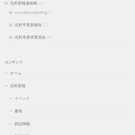
北村新報連絡帳
(65)
arumatik publishing
(8)
北村亭更新報告
(25)
北村本探求委員会
(28)
コンテンツ
ホーム
北村新報
イベント
書籍
雑誌掲載