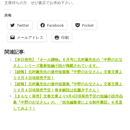
文庫待ちの方、ぜひ書店でお求め下さい。
共有:
Twitter
Facebook
Pocket
メールアドレス
印刷
関連記事:
【本日発売】『オール讀物』６月号に北村薫先生の「中野のお父
さん」シリーズ最新短編小説が掲載されています。
【続報】北村薫先生の連作短篇集『中野のお父さん』文春文庫よ
り９月４日頃発売予定！
【続報】北村薫先生の連作短篇集『中野のお父さん』文春文庫よ
り９月４日頃発売予定！巻末解説は佐藤夕子さん！
【まもなく発売】文春文庫より9月4日頃発売予定の短編小説作品
集『中野のお父さん』の、「担当編集者による制作裏話」を見直
してみよう！