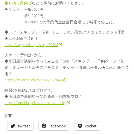
乗り換え案内
などで事前にお調べください。
チケット：一般2,500円
学生1,000円
※CoRichでの予約代金は当日会場にて精算とのこと。
◆SKIP「スキップ」 | 演劇･ミュージカル等のクチコミ＆チケット予約
★CoRich舞台芸術！
http://stage.corich.jp/stage/92704
チケット予約は↓から。
◆小田原で演劇をやってみる会「SKIP「スキップ」」予約ページ | 演
劇、ミュージカル等のクチコミ・チケット情報ポータル★CoRich 舞台芸
術！
https://ticket.corich.jp/apply/92704/
練習の模様などはブログで。
◆小田原で演劇やってみる会・稽古場ブログ！
https://ameblo.jp/theater-odawara-try
共有:
Twitter
Facebook
Pocket