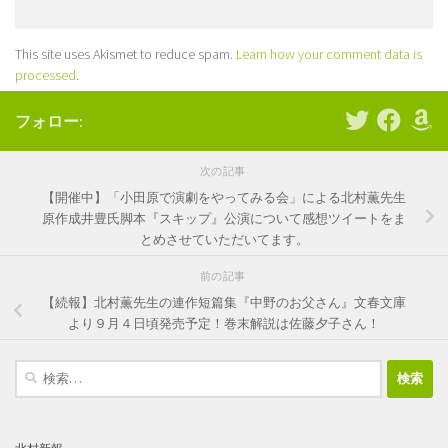
This site uses Akismet to reduce spam.
Learn how your comment data is
processed
.
フォロー:
次の記事
【開催中】「小田原で演劇をやってみる会」による北村薫先生
原作成井豊氏脚本『スキップ』公演について感想ツイートをま
とめさせていただいてます。
前の記事
【続報】北村薫先生の連作短篇集『中野のお父さん』文春文庫
より９月４日頃発売予定！巻末解説は佐藤夕子さん！
検
索: