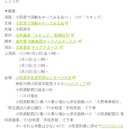
しょうか。
▼概要
演題：小田原で演劇をやってみる会vol.1 SKIP「スキップ」
主催：
小田原で演劇をやってみる会
共催：小田原市
原作：
北村薫著『スキップ』(新潮社刊)
脚本：
成井豊(演劇集団キャラメルボックス)
演出：
大島寛史(チリアクターズ)
上演回：2018年8月24日(金)19時～
8月25日(土)13時～
8月25日(土)18時～
8月26日(日)13時～
会場：
小田原市生涯学習センターけやき
神奈川県小田原市荻窪３００(
googleマップ
)
小田原駅西口徒歩15分
・バスの場合
小田原駅東口2番バス乗り場から伊豆箱根バス 「久野車庫前行」
「県立諏訪の原公園行」で8分程度「市役所前」で下車
小田原駅西口2番バス乗り場から伊豆箱根バス 「小田原駅西口-兎
河原循環」で4分程度「市役所前」で下車
※いずれも本数は少ないので、小田原到着に併せて
NAVITIMEバス