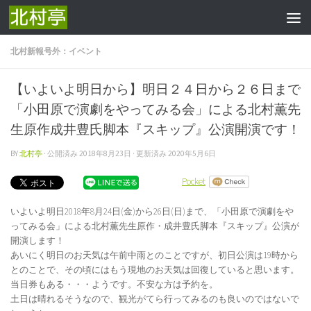
コンテンツへスキップ
北村新報号外：イベント
【いよいよ明日から】明日２４日から２６日まで
「小田原で演劇をやってみる会」による北村薫先
生原作成井豊氏脚本『スキップ』公演開演です！
BY
北村亭
· 公開済み
2018年8月23日
· 更新済み
2020年5月6日
Pocket
いよいよ明日2018年8月24日(金)から26日(日)まで、「小田原で演劇をや
ってみる会」による北村薫先生原作・成井豊氏脚本『スキップ』公演が
開演します！
あいにく明日のお天気は午前中雨とのことですが、初日公演は19時から
とのことで、その頃にはもう現地のお天気は回復していると思います。
当日券もある・・・ようです。不安な方は予約を。
土日は晴れるそうなので、観光がてら行ってみるのも良いのではないで