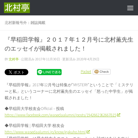
コンテンツへスキップ
北村新報号外：雑誌掲載
『早稲田学報』２０１７年１２月号に北村薫先生
のエッセイが掲載されました！
BY
北村亭
· 公開済み
2017年11月30日
· 更新済み
2020年4月29日
Pocket
『早稲田学報』2017年12月号は特集が”MYSTERY”ということで「ミステリ
ーと私」というコーナーに北村薫先生のエッセイ「怒った中学生」が掲
載されました！
◆早稲田大学校友会Official – 投稿
https://www.facebook.com/wasedaalumni/posts/1942662362667815
◆早稲田学報 | 早稲田大学 校友会
http://www.wasedaalumni.jp/know/gakuho.html