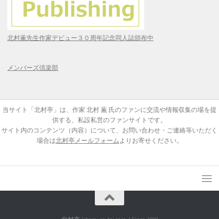
北村薫先生作家デビュー３０周年記念同人誌頒布中
メンバーズ倶楽部
当サイト「北村亭」は、作家 北村 薫 氏のファンに交流や情報収集の場を提
供する、私設私営のファンサイトです。
サイト内のコンテンツ（内容）について、お問い合わせ・ご連絡等いただく
場合は
北村亭メールフォーム
よりお寄せください。