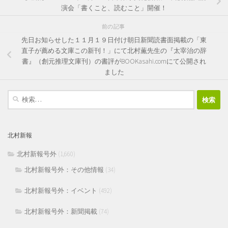
演会「書くこと、読むこと」開催！
前の記事
先日お知らせした１１月１９日付け朝日新聞読書面掲載の「東
直子が薦める文庫この新刊！」にて北村薫先生の『太宰治の辞
書』（創元推理文庫刊）の書評がBOOKasahi.comにて公開され
ました
検
索:
北村新報
北村新報号外
(1,660)
北村新報号外：その他情報
(34)
北村新報号外：イベント
(492)
北村新報号外：新聞掲載
(74)