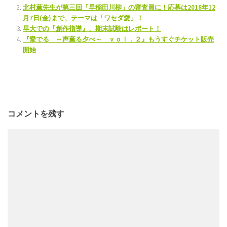
北村薫先生が第三回「早稲田川柳」の審査員に！応募は2018年12
月7日(金)まで、テーマは「ワセダ愛」！
早大での『創作指導』、期末試験はレポート！
『愛でる ～声薫る夕べ～ ｖｏｌ．２』もうすぐチケット販売
開始
コメントを残す