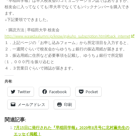
『早稲田学報』は早大校友会のコミュニケーション誌ではありますが、
校友会に入ってなくても(早大卒でなくても)バックナンバーを購入でき
ます。
↓下記要領でできました。
・購読方法 | 早稲田大学 校友会
http://www.wasedaalumni.jp/know/gakuho_subscription.html#back_internet
１．上記ページの「お申し込みフォーム」から所定項目を入力すると、
２．一週間ぐらいで校友会からゆうちょ銀行の振込用紙が届きます。
３．振込用紙に住所など必要事項を記載し、ゆうちょ銀行で所定額
(１，０００円)を振り込むと
４．３営業日ぐらいで雑誌が届きます。
共有:
Twitter
Facebook
Pocket
メールアドレス
印刷
関連記事:
7月15日に発行された『早稲田学報』2020年8月号に北村薫先生の
エッセイ掲載！