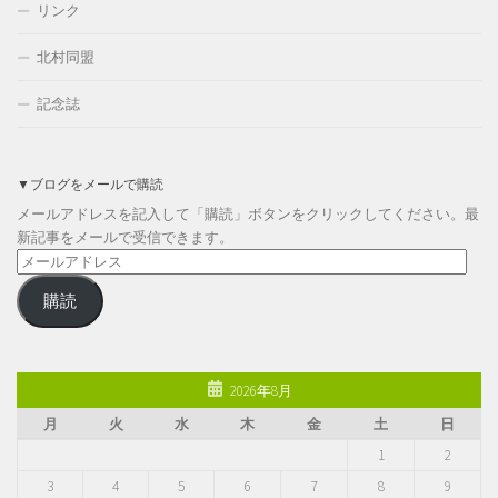
リンク
北村同盟
記念誌
▼ブログをメールで購読
メールアドレスを記入して「購読」ボタンをクリックしてください。最
新記事をメールで受信できます。
メ
ー
購読
ル
ア
ド
レ
2026年8月
ス
月
火
水
木
金
土
日
1
2
3
4
5
6
7
8
9