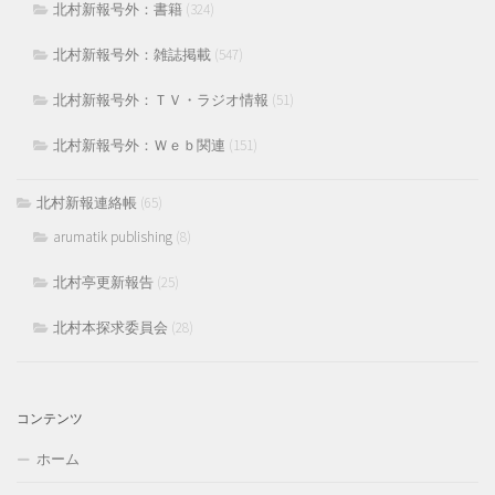
北村新報号外：書籍
(324)
北村新報号外：雑誌掲載
(547)
北村新報号外：ＴＶ・ラジオ情報
(51)
北村新報号外：Ｗｅｂ関連
(151)
北村新報連絡帳
(65)
arumatik publishing
(8)
北村亭更新報告
(25)
北村本探求委員会
(28)
コンテンツ
ホーム