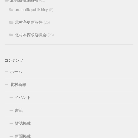
北村新報連絡帳
(65)
arumatik publishing
(8)
北村亭更新報告
(25)
北村本探求委員会
(28)
コンテンツ
ホーム
北村新報
イベント
書籍
雑誌掲載
新聞掲載