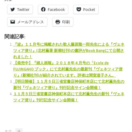
Twitter
Facebook
Pocket
メールアドレス
印刷
関連記事:
『波』１１月号に掲載された歌人藤原龍一郎先生による『ヴェネ
ツィア便り』(北村薫著 新潮社刊)の書評がBook Bangにて公開さ
れました！
【発売中】『婦人画報』２０１８年４月号の「Ecole de
FUJINGAHO ブック」にて北村薫先生の最新刊『ヴェネツィア便
り』(新潮社刊)が紹介されています。評者は間室道子さん。
【明日開催】１１月５日三省堂書店神保町本店にて北村薫先生の
新刊『ヴェネツィア便り』刊行記念サイン会開催！
１１月５日三省堂書店神保町本店にて北村薫先生の新刊『ヴェネ
ツィア便り』刊行記念サイン会開催！
タグ:
波