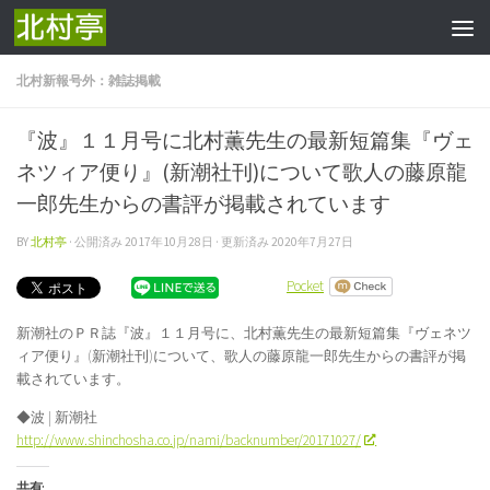
コンテンツへスキップ
北村新報号外：雑誌掲載
『波』１１月号に北村薫先生の最新短篇集『ヴェ
ネツィア便り』(新潮社刊)について歌人の藤原龍
一郎先生からの書評が掲載されています
BY
北村亭
· 公開済み
2017年10月28日
· 更新済み
2020年7月27日
Pocket
新潮社のＰＲ誌『波』１１月号に、北村薫先生の最新短篇集『ヴェネツ
ィア便り』(新潮社刊)について、歌人の藤原龍一郎先生からの書評が掲
載されています。
◆波 | 新潮社
http://www.shinchosha.co.jp/nami/backnumber/20171027/
共有: