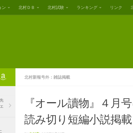
ョン
北村ＤＢ
北村試験
ランキング
リンク
北村新報号外：雑誌掲載
『オール讀物』４月号
先
エ
読み切り短編小説掲載
に