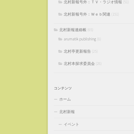
北村新報号外：ＴＶ・ラジオ情報
(51)
北村新報号外：Ｗｅｂ関連
(151)
北村新報連絡帳
(65)
arumatik publishing
(8)
北村亭更新報告
(25)
北村本探求委員会
(28)
コンテンツ
ホーム
北村新報
イベント