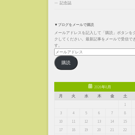
記念誌
▼ブログをメールで購読
メールアドレスを記入して「購読」ボタンを
クしてください。最新記事をメールで受信で
す。
メ
ー
購読
ル
ア
ド
レ
2026年8月
ス
月
火
水
木
金
土
1
3
4
5
6
7
8
10
11
12
13
14
15
17
18
19
20
21
22