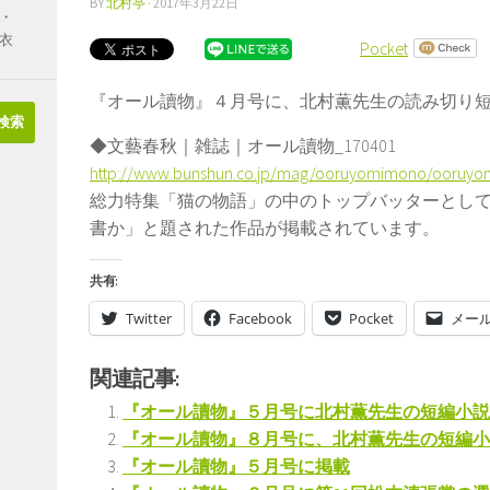
BY
北村亭
·
2017年3月22日
・
衣
Pocket
『オール讀物』４月号に、北村薫先生の読み切り
◆文藝春秋｜雑誌｜オール讀物_170401
http://www.bunshun.co.jp/mag/ooruyomimono/ooruy
総力特集「猫の物語」の中のトップバッターとして
書か」と題された作品が掲載されています。
共有:
Twitter
Facebook
Pocket
メー
関連記事:
『オール讀物』５月号に北村薫先生の短編小説
『オール讀物』８月号に、北村薫先生の短編小
『オール讀物』５月号に掲載