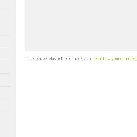
This site uses Akismet to reduce spam.
Learn how your comment 