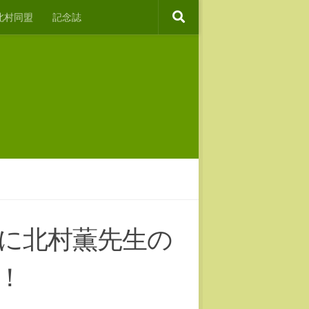
北村同盟
記念誌
に北村薫先生の
！