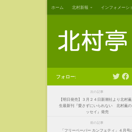
ホーム
北村新報
インフォメーシ
コンテンツへスキップ
フォロー:
次の記事
【明日発売】３月２４日新潮社より北村薫
生最新刊『愛さずにいられない 北村薫の
ッセイ』発売
前の記事
「フリーペーパー カンフェティ」４月号