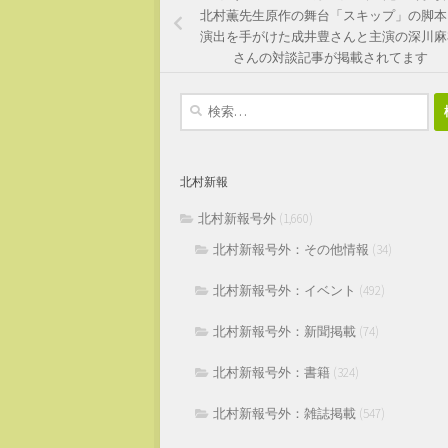
北村薫先生原作の舞台「スキップ」の脚本
演出を手がけた成井豊さんと主演の深川麻
さんの対談記事が掲載されてます
検
索:
北村新報
北村新報号外
(1,660)
北村新報号外：その他情報
(34)
北村新報号外：イベント
(492)
北村新報号外：新聞掲載
(74)
北村新報号外：書籍
(324)
北村新報号外：雑誌掲載
(547)