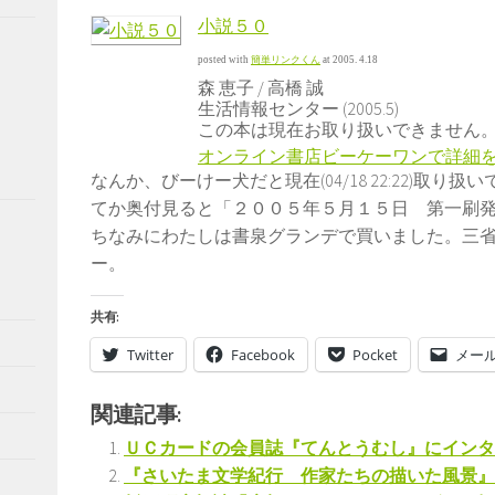
小説５０
posted with
簡単リンクくん
at 2005. 4.18
森 恵子 / 高橋 誠
生活情報センター (2005.5)
この本は現在お取り扱いできません
オンライン書店ビーケーワンで詳細
なんか、びーけー犬だと現在(04/18 22:22)取
てか奥付見ると「２００５年５月１５日 第一刷
ちなみにわたしは書泉グランデで買いました。三
ー。
共有:
Twitter
Facebook
Pocket
メー
関連記事:
ＵＣカードの会員誌『てんとうむし』にインタ
『さいたま文学紀行 作家たちの描いた風景』