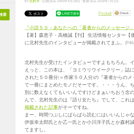
BY
北村亭
· 公開済み
2005年4月18日
· 更新済み
2016年7月2日
Pocket
『小説５０－あなたへの「著者からのメッセージ
【著】森恵子・高橋誠【刊】 生活情報センター【価】
に北村先生のインタビューが掲載されてまふ。(P46-4
北村先生が受けたインタビューですよもちろん。
えっと、この本は、「ヨミウリウイークリー」誌に200
された５０冊分(＝作家５０人分)の『著者からの
て一冊にまとめたモノだそーです。・・・うん、
別に数えなくてもいいんですけどまぁいちおう念
んで、北村先生のは『語り女たち』でして、これ
掲載された記事
がそーですね。
まー、時間つぶしにぱらぱら読むにはいいんじゃ
伊坂幸太郎氏とか乙一氏とか小川洋子氏とか森村
てますし。