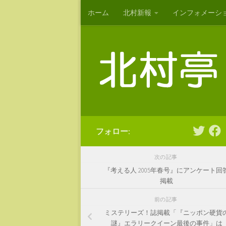
ホーム
北村新報
インフォメーシ
コンテンツへスキップ
フォロー:
次の記事
『考える人 2005年春号』にアンケート回
掲載
前の記事
ミステリーズ！誌掲載「『ニッポン硬貨
謎』エラリークイーン最後の事件」は