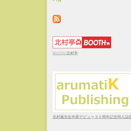
« 7月
BOOTH/北村亭
北村薫先生作家デビュー３０周年記念同人誌