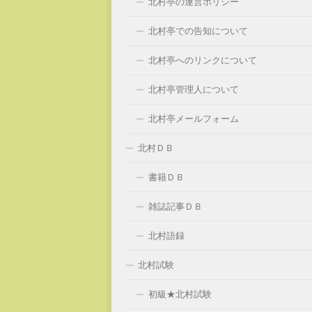
北村亭の運営ポリシー
北村亭での告知について
北村亭へのリンクについて
北村亭管理人について
北村亭メールフォーム
北村ＤＢ
書籍ＤＢ
雑誌記事ＤＢ
北村語録
北村試験
初級★北村試験