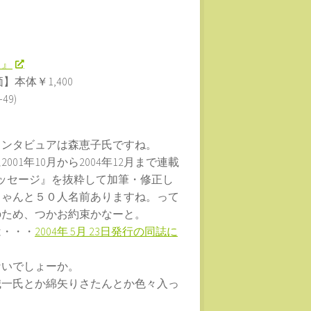
」』
本体￥1,400
9)
インタビュアは森恵子氏ですね。
1年10月から2004年12月まで連載
メッセージ』を抜粋して加筆・修正し
ちゃんと５０人名前ありますね。って
のため、つかお約束かなーと。
は・・・
2004年 5月 23日発行の同誌に
ないでしょーか。
誠一氏とか綿矢りさたんとか色々入っ