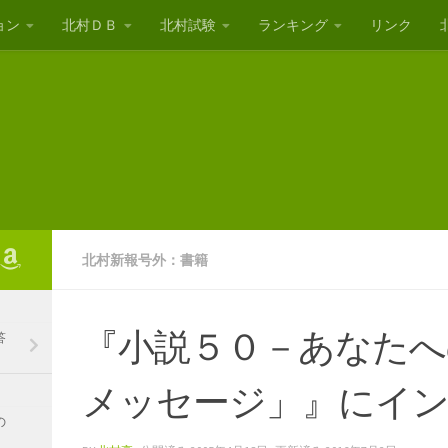
ョン
北村ＤＢ
北村試験
ランキング
リンク
北村新報号外：書籍
『小説５０－あなたへ
答
メッセージ」』にイ
の