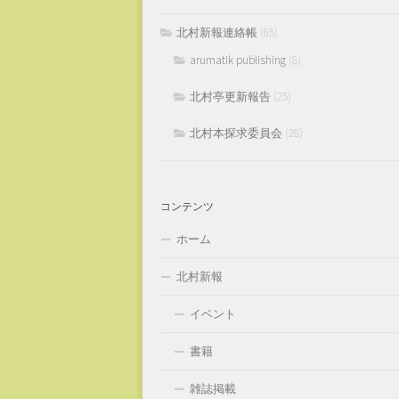
北村新報連絡帳
(65)
arumatik publishing
(8)
北村亭更新報告
(25)
北村本探求委員会
(28)
コンテンツ
ホーム
北村新報
イベント
書籍
雑誌掲載