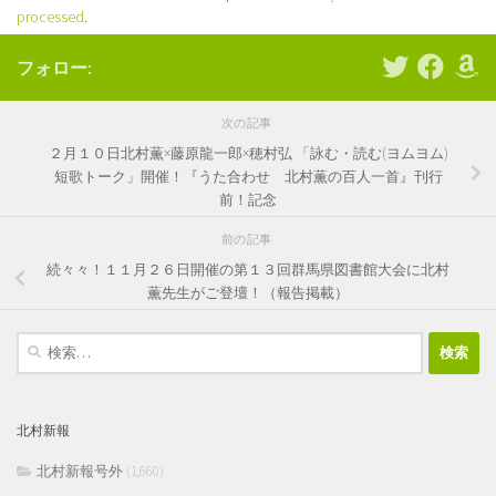
processed
.
フォロー:
次の記事
２月１０日北村薫×藤原龍一郎×穂村弘 「詠む・読む(ヨムヨム)
短歌トーク」開催！『うた合わせ 北村薫の百人一首』刊行
前！記念
前の記事
続々々！１１月２６日開催の第１３回群馬県図書館大会に北村
薫先生がご登壇！（報告掲載）
検
索:
北村新報
北村新報号外
(1,660)