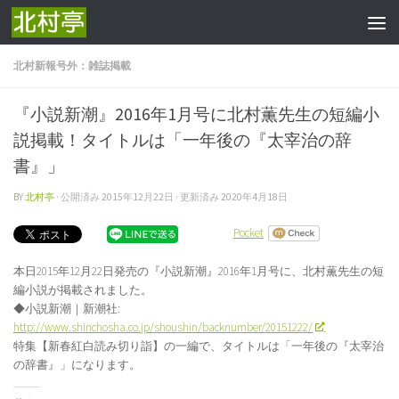
コンテンツへスキップ
北村新報号外：雑誌掲載
『小説新潮』2016年1月号に北村薫先生の短編小
説掲載！タイトルは「一年後の『太宰治の辞
書』」
BY
北村亭
· 公開済み
2015年12月22日
· 更新済み
2020年4月18日
Pocket
本日2015年12月22日発売の『小説新潮』2016年1月号に、北村薫先生の短
編小説が掲載されました。
◆小説新潮｜新潮社:
http://www.shinchosha.co.jp/shoushin/backnumber/20151222/
特集【新春紅白読み切り詣】の一編で、タイトルは「一年後の『太宰治
の辞書』」になります。