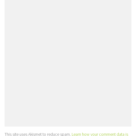
This site uses Akismet to reduce spam.
Learn how your comment data is