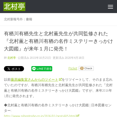
コンテンツへスキップ
北村新報号外：書籍
有栖川有栖先生と北村薫先生が共同監修された
『北村薫と有栖川有栖の名作ミステリーきっかけ
大図鑑』が来年１月に発売！
BY
北村亭
· 公開済み
2015年10月25日
· 更新済み
2020年4月18日
Pocket
以前
藤原編集室さんからのツイート
をリツイートして、そのまま忘れ
ていたのですが、有栖川有栖先生と北村薫先生が共同監修された『北村
薫と有栖川有栖の名作ミステリーきっかけ大図鑑』ですが、来年2016年
1月に発売されます。
◆北村薫と有栖川有栖の名作ミステリーきっかけ大図鑑 | 日本図書セン
ター:
http://www.nihontosho.co.jp/2016/01/post-605.html