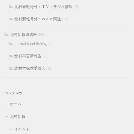
北村新報号外：ＴＶ・ラジオ情報
(51)
北村新報号外：Ｗｅｂ関連
(151)
北村新報連絡帳
(65)
arumatik publishing
(8)
北村亭更新報告
(25)
北村本探求委員会
(28)
コンテンツ
ホーム
北村新報
イベント