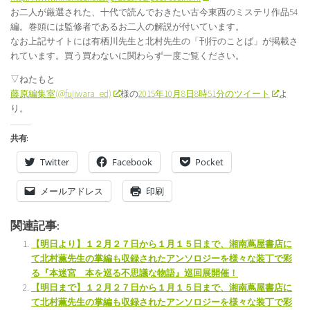
お二人が厳選された、十代で読んでおきたい古今東西のミステリ作品54
編。巻頭には監修者であるお二人の解説が付いています。
なお上記サイトには有栖川先生と北村先生の「刊行のことば」が掲載さ
れています。買う買わないに関わらず一度ご覧ください。
▽ねたもと
藤原編集室(@fujiwara_ed)
様の
2015年10月8日8時51分のツイート
よ
り。
共有:
Twitter
Facebook
Pocket
メールアドレス
印刷
関連記事:
【明日より】１２月２７日から１月１５日まで、湘南蔦屋書店に
て北村薫先生の掌編も収録されたアンソロジーを様々な装丁で彩
る『本迷宮 本を巡る不思議な物語』巡回展開催！
【明日まで】１２月２７日から１月１５日まで、湘南蔦屋書店に
て北村薫先生の掌編も収録されたアンソロジーを様々な装丁で彩