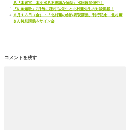
る『本迷宮 本を巡る不思議な物語』巡回展開催中！
『NHK短歌』7月号に穂村 弘先生と北村薫先生の対談掲載！
６月１３日（金）：「北村薫の創作表現講義」刊行記念 北村薫
さん特別講義＆サイン会
コメントを残す