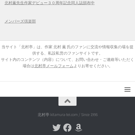
北村薫先生作家デビュー３０周年記念同人誌頒布中
メンバーズ倶楽部
当サイト「北村亭」は、作家 北村 薫 氏のファンに交流や情報収集の場を提
供する、私設私営のファンサイトです。
サイト内のコンテンツ（内容）について、お問い合わせ・ご連絡等いただく
場合は
北村亭メールフォーム
よりお寄せください。
北村亭 kitamura-tei.com / Since 1998