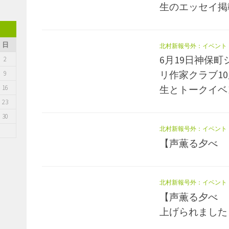
生のエッセイ掲
日
北村新報号外：イベント
6月19日神保
2
リ作家クラブ1
9
16
生とトークイベ
23
30
北村新報号外：イベント
【声薫る夕べ 
北村新報号外：イベント
【声薫る夕べ 
上げられました