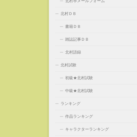
北村亭メールフォーム
北村ＤＢ
書籍ＤＢ
雑誌記事ＤＢ
北村語録
北村試験
初級★北村試験
中級★北村試験
ランキング
作品ランキング
キャラクターランキング