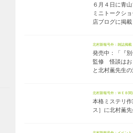
６月４日に青山
ミニトークショ
店ブログに掲載
北村新報号外：雑誌掲載
発売中：「『別
監修 怪談はお
と北村薫先生の
北村新報号外：ＷＥＢ関
本格ミステリ作
ス］に北村薫先
北村新報号外：イベント