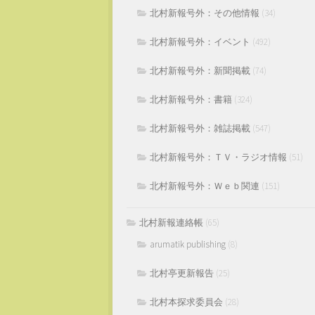
北村新報号外：その他情報
(34)
北村新報号外：イベント
(492)
北村新報号外：新聞掲載
(74)
北村新報号外：書籍
(324)
北村新報号外：雑誌掲載
(547)
北村新報号外：ＴＶ・ラジオ情報
(51)
北村新報号外：Ｗｅｂ関連
(151)
北村新報連絡帳
(65)
arumatik publishing
(8)
北村亭更新報告
(25)
北村本探求委員会
(28)