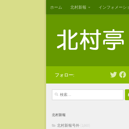
ホーム
北村新報
インフォメーシ
コンテンツへスキップ
フォロー:
検
索:
北村新報
北村新報号外
(1,660)