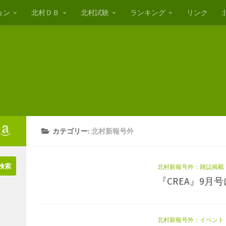
ョン
北村ＤＢ
北村試験
ランキング
リンク
カテゴリー:
北村新報号外
北村新報号外：雑誌掲載
『CREA』9月
北村新報号外：イベント