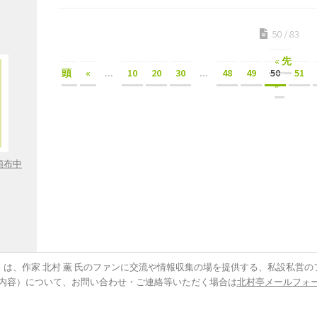
50 / 83
« 先
頭
«
...
10
20
30
...
48
49
50
51
»
頒布中
は、作家 北村 薫 氏のファンに交流や情報収集の場を提供する、私設私営の
内容）について、お問い合わせ・ご連絡等いただく場合は
北村亭メールフォ